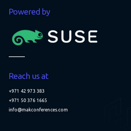
Powered by
Reach us at
+971 42 973 383
+971 50 376 1665
info@makconferences.com