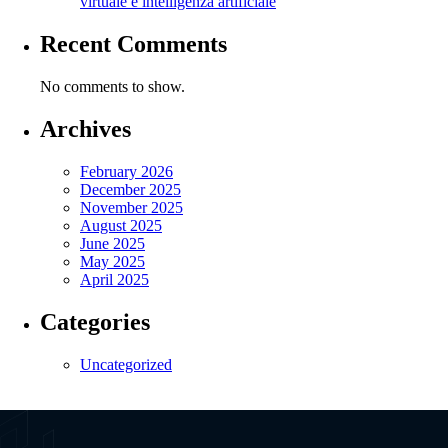
virtuale e intelligenza artificiale
Recent Comments
No comments to show.
Archives
February 2026
December 2025
November 2025
August 2025
June 2025
May 2025
April 2025
Categories
Uncategorized