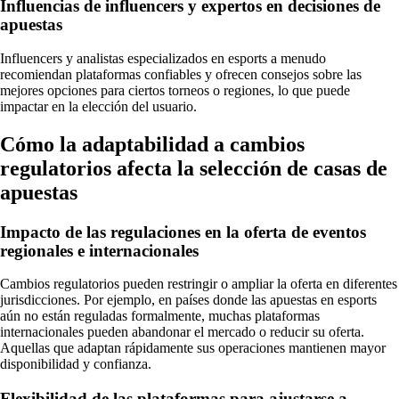
Influencias de influencers y expertos en decisiones de
apuestas
Influencers y analistas especializados en esports a menudo
recomiendan plataformas confiables y ofrecen consejos sobre las
mejores opciones para ciertos torneos o regiones, lo que puede
impactar en la elección del usuario.
Cómo la adaptabilidad a cambios
regulatorios afecta la selección de casas de
apuestas
Impacto de las regulaciones en la oferta de eventos
regionales e internacionales
Cambios regulatorios pueden restringir o ampliar la oferta en diferentes
jurisdicciones. Por ejemplo, en países donde las apuestas en esports
aún no están reguladas formalmente, muchas plataformas
internacionales pueden abandonar el mercado o reducir su oferta.
Aquellas que adaptan rápidamente sus operaciones mantienen mayor
disponibilidad y confianza.
Flexibilidad de las plataformas para ajustarse a