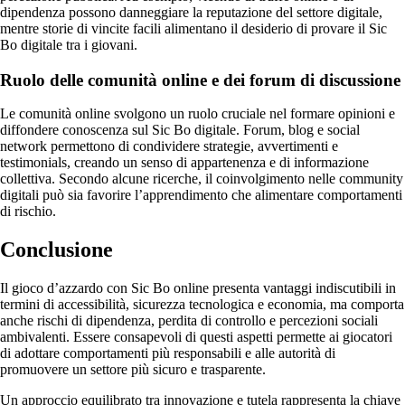
dipendenza possono danneggiare la reputazione del settore digitale,
mentre storie di vincite facili alimentano il desiderio di provare il Sic
Bo digitale tra i giovani.
Ruolo delle comunità online e dei forum di discussione
Le comunità online svolgono un ruolo cruciale nel formare opinioni e
diffondere conoscenza sul Sic Bo digitale. Forum, blog e social
network permettono di condividere strategie, avvertimenti e
testimonials, creando un senso di appartenenza e di informazione
collettiva. Secondo alcune ricerche, il coinvolgimento nelle community
digitali può sia favorire l’apprendimento che alimentare comportamenti
di rischio.
Conclusione
Il gioco d’azzardo con Sic Bo online presenta vantaggi indiscutibili in
termini di accessibilità, sicurezza tecnologica e economia, ma comporta
anche rischi di dipendenza, perdita di controllo e percezioni sociali
ambivalenti. Essere consapevoli di questi aspetti permette ai giocatori
di adottare comportamenti più responsabili e alle autorità di
promuovere un settore più sicuro e trasparente.
Un approccio equilibrato tra innovazione e tutela rappresenta la chiave