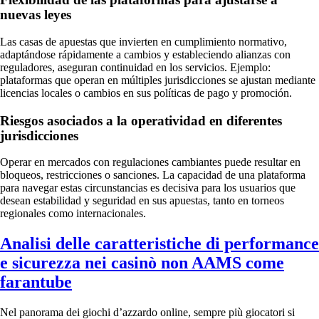
nuevas leyes
Las casas de apuestas que invierten en cumplimiento normativo,
adaptándose rápidamente a cambios y estableciendo alianzas con
reguladores, aseguran continuidad en los servicios. Ejemplo:
plataformas que operan en múltiples jurisdicciones se ajustan mediante
licencias locales o cambios en sus políticas de pago y promoción.
Riesgos asociados a la operatividad en diferentes
jurisdicciones
Operar en mercados con regulaciones cambiantes puede resultar en
bloqueos, restricciones o sanciones. La capacidad de una plataforma
para navegar estas circunstancias es decisiva para los usuarios que
desean estabilidad y seguridad en sus apuestas, tanto en torneos
regionales como internacionales.
Analisi delle caratteristiche di performance
e sicurezza nei casinò non AAMS come
farantube
Nel panorama dei giochi d’azzardo online, sempre più giocatori si