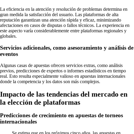
La eficiencia en la atención y resolución de problemas determina en
gran medida la satisfacción del usuario. Las plataformas de alta
reputación garantizan una atención rápida y eficaz, minimizando
afectaciones en casos de disputas o fallos técnicos. La experiencia en
este aspecto varía considerablemente entre plataformas regionales y
globales.
Servicios adicionales, como asesoramiento y análisis de
eventos
Algunas casas de apuestas ofrecen servicios extras, como análisis
previos, predicciones de expertos o informes estadísticos en tiempo
real. Esto resulta especialmente valioso en apuestas internacionales
donde la competencia y los datos son más complejos.
Impacto de las tendencias del mercado en
la elección de plataformas
Predicciones de crecimiento en apuestas de torneos
internacionales
Se estima que en los próximos cinco años, las apuestas en