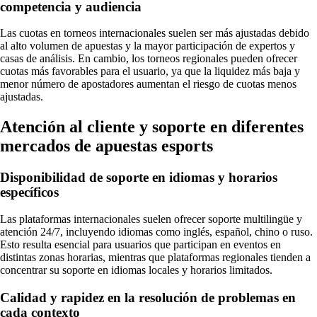
competencia y audiencia
Las cuotas en torneos internacionales suelen ser más ajustadas debido
al alto volumen de apuestas y la mayor participación de expertos y
casas de análisis. En cambio, los torneos regionales pueden ofrecer
cuotas más favorables para el usuario, ya que la liquidez más baja y
menor número de apostadores aumentan el riesgo de cuotas menos
ajustadas.
Atención al cliente y soporte en diferentes
mercados de apuestas esports
Disponibilidad de soporte en idiomas y horarios
específicos
Las plataformas internacionales suelen ofrecer soporte multilingüe y
atención 24/7, incluyendo idiomas como inglés, español, chino o ruso.
Esto resulta esencial para usuarios que participan en eventos en
distintas zonas horarias, mientras que plataformas regionales tienden a
concentrar su soporte en idiomas locales y horarios limitados.
Calidad y rapidez en la resolución de problemas en
cada contexto