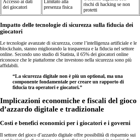
Accesso ai dati
Limitato alla
rischi di hacking se non
dei giocatori
presenza fisica
protetti
Impatto delle tecnologie di sicurezza sulla fiducia dei
giocatori
Le tecnologie avanzate di sicurezza, come l’intelligenza artificiale e le
blockchain, stanno migliorando la trasparenza e la fiducia nel settore
online. Secondo uno studio di Statista, il 65% dei giocatori online
riconosce che le piattaforme che investono nella sicurezza sono più
affidabili.
“La sicurezza digitale non è più un optional, ma una
componente fondamentale per creare un rapporto di
fiducia tra operatori e giocatori.”
Implicazioni economiche e fiscali del gioco
d’azzardo digitale e tradizionale
Costi e benefici economici per i giocatori e i governi
Il settore del gioco d’azzardo digitale offre possibilità di risparmio sui