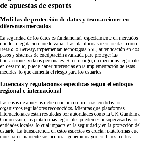
de apuestas de esports
Medidas de protección de datos y transacciones en
diferentes mercados
La seguridad de los datos es fundamental, especialmente en mercados
donde la regulación puede variar. Las plataformas reconocidas, como
Bet365 o Betway, implementan tecnologías SSL, autenticación en dos
pasos y sistemas de encriptación avanzada para proteger las
transacciones y datos personales. Sin embargo, en mercados regionales
en desarrollo, puede haber diferencias en la implementación de estas
medidas, lo que aumenta el riesgo para los usuarios.
Licencias y regulaciones específicas según el enfoque
regional o internacional
Las casas de apuestas deben contar con licencias emitidas por
organismos reguladores reconocidos. Mientras que plataformas
internacionales están reguladas por autoridades como la UK Gambling
Commission, las plataformas regionales pueden estar supervisadas por
entidades locales, lo cual impacta en la seguridad y en la protección del
usuario. La transparencia en estos aspectos es crucial; plataformas que
muestran claramente sus licencias generan mayor confianza en los