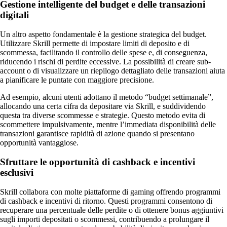
Gestione intelligente del budget e delle transazioni
digitali
Un altro aspetto fondamentale è la gestione strategica del budget.
Utilizzare Skrill permette di impostare limiti di deposito e di
scommessa, facilitando il controllo delle spese e, di conseguenza,
riducendo i rischi di perdite eccessive. La possibilità di creare sub-
account o di visualizzare un riepilogo dettagliato delle transazioni aiuta
a pianificare le puntate con maggiore precisione.
Ad esempio, alcuni utenti adottano il metodo “budget settimanale”,
allocando una certa cifra da depositare via Skrill, e suddividendo
questa tra diverse scommesse e strategie. Questo metodo evita di
scommettere impulsivamente, mentre l’immediata disponibilità delle
transazioni garantisce rapidità di azione quando si presentano
opportunità vantaggiose.
Sfruttare le opportunità di cashback e incentivi
esclusivi
Skrill collabora con molte piattaforme di gaming offrendo programmi
di cashback e incentivi di ritorno. Questi programmi consentono di
recuperare una percentuale delle perdite o di ottenere bonus aggiuntivi
sugli importi depositati o scommessi, contribuendo a prolungare il