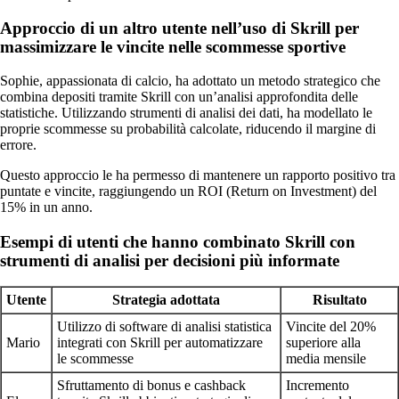
Approccio di un altro utente nell’uso di Skrill per
massimizzare le vincite nelle scommesse sportive
Sophie, appassionata di calcio, ha adottato un metodo strategico che
combina depositi tramite Skrill con un’analisi approfondita delle
statistiche. Utilizzando strumenti di analisi dei dati, ha modellato le
proprie scommesse su probabilità calcolate, riducendo il margine di
errore.
Questo approccio le ha permesso di mantenere un rapporto positivo tra
puntate e vincite, raggiungendo un ROI (Return on Investment) del
15% in un anno.
Esempi di utenti che hanno combinato Skrill con
strumenti di analisi per decisioni più informate
Utente
Strategia adottata
Risultato
Utilizzo di software di analisi statistica
Vincite del 20%
Mario
integrati con Skrill per automatizzare
superiore alla
le scommesse
media mensile
Sfruttamento di bonus e cashback
Incremento