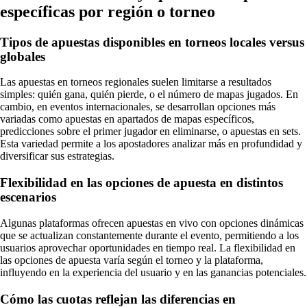
específicas por región o torneo
Tipos de apuestas disponibles en torneos locales versus
globales
Las apuestas en torneos regionales suelen limitarse a resultados
simples: quién gana, quién pierde, o el número de mapas jugados. En
cambio, en eventos internacionales, se desarrollan opciones más
variadas como apuestas en apartados de mapas específicos,
predicciones sobre el primer jugador en eliminarse, o apuestas en sets.
Esta variedad permite a los apostadores analizar más en profundidad y
diversificar sus estrategias.
Flexibilidad en las opciones de apuesta en distintos
escenarios
Algunas plataformas ofrecen apuestas en vivo con opciones dinámicas
que se actualizan constantemente durante el evento, permitiendo a los
usuarios aprovechar oportunidades en tiempo real. La flexibilidad en
las opciones de apuesta varía según el torneo y la plataforma,
influyendo en la experiencia del usuario y en las ganancias potenciales.
Cómo las cuotas reflejan las diferencias en