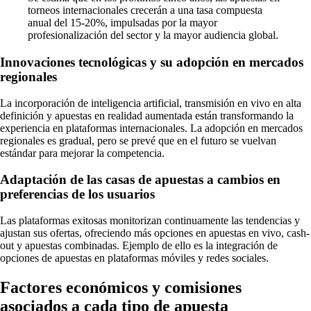
torneos internacionales crecerán a una tasa compuesta
anual del 15-20%, impulsadas por la mayor
profesionalización del sector y la mayor audiencia global.
Innovaciones tecnológicas y su adopción en mercados
regionales
La incorporación de inteligencia artificial, transmisión en vivo en alta
definición y apuestas en realidad aumentada están transformando la
experiencia en plataformas internacionales. La adopción en mercados
regionales es gradual, pero se prevé que en el futuro se vuelvan
estándar para mejorar la competencia.
Adaptación de las casas de apuestas a cambios en
preferencias de los usuarios
Las plataformas exitosas monitorizan continuamente las tendencias y
ajustan sus ofertas, ofreciendo más opciones en apuestas en vivo, cash-
out y apuestas combinadas. Ejemplo de ello es la integración de
opciones de apuestas en plataformas móviles y redes sociales.
Factores económicos y comisiones
asociados a cada tipo de apuesta